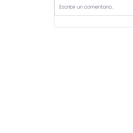
Escribir un comentario...
Tune Up de las unidades
condensadora y
evaporadora
Oficina:
+1 (81