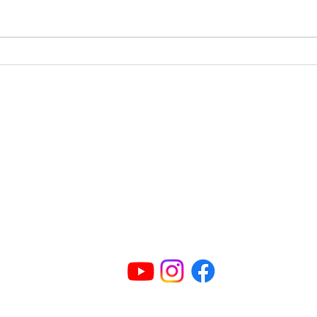
Se muestra como
Sis
enderezar las aletas
vs 
dobladas del aire
Contáctanos
acondicionado y
recomendaciones para
Instituto
Politécnico
de Tampa
hacerlo
2601 East Henry Ave
Tampa, FL 33610
3) 236-9708
Atencion al cliente:
+1 (813) 797-5227
Toll free
info@ipttampa.com
o el
admin@ipttampa.com
Terminos Y Condiciones
Politica de priva