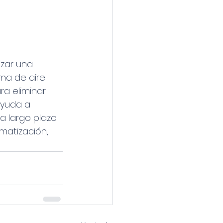
zar una 
ema de aire 
ra eliminar 
ayuda a 
 largo plazo. 
matización, 