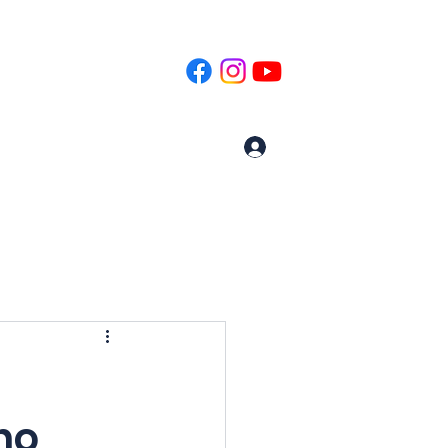
ogramas
More
Iniciar sesión
no